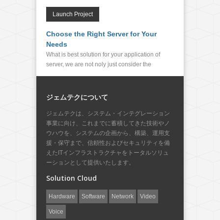
Launch Project
Choose the Right Server for Your
Needs
What is best solution for your application of
server, we are not noly just consider the
ジェムテクについて
ジェムテクは、システム・インテグレーション
事業に向け、これまでに蓄積してきた技術やノ
ウハウを、システムの企画から、構築、運用支
援・保守まで、信頼性およびセキュリティを備
えたITインフラストラクチャをトータルソリュ
ーションとして提供いたします。
Solution Cloud
Hardware
Software
Network
Video
Voice