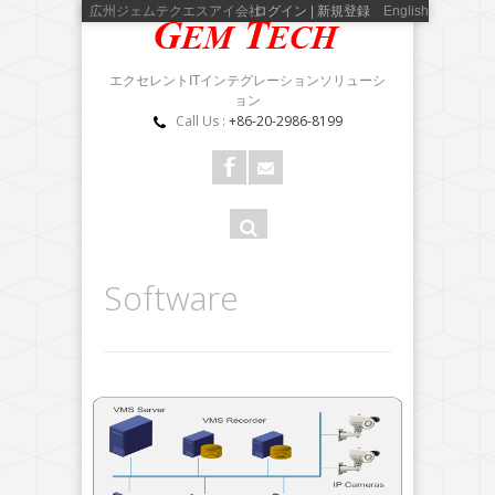
広州ジェムテクエスアイ会社
ログイン | 新規登録
English
エクセレントITインテグレーションソリューシ
ョン
Call Us :
+86-20-2986-8199
検
検索
索
フ
Software
ォ
ー
ム