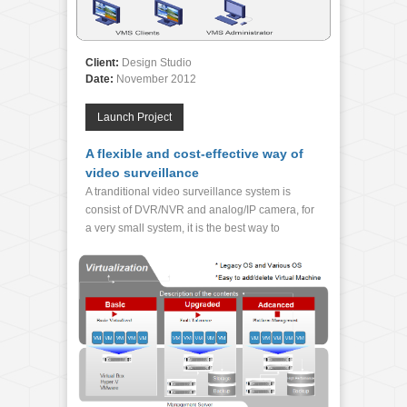
Client:
Design Studio
Date:
November 2012
Launch Project
A flexible and cost-effective way of
video surveillance
A tranditional video surveillance system is
consist of DVR/NVR and analog/IP camera, for
a very small system, it is the best way to